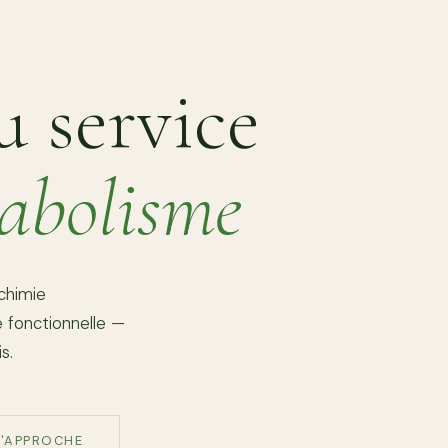
u service
abolisme
chimie
e fonctionnelle —
s.
L'APPROCHE