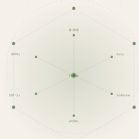
β-OHB
AMPK↑
AcAc
Cétose
IGF-1↓
Acétone
mTOR↓